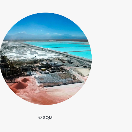
©
SQM